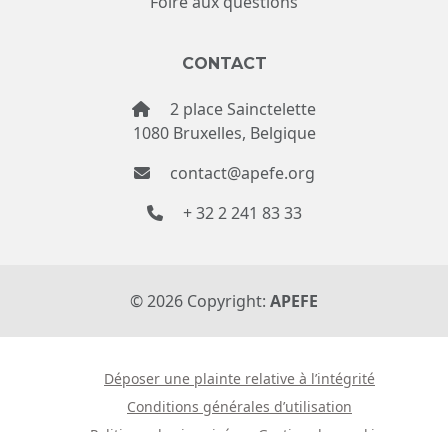
Foire aux questions
CONTACT
2 place Sainctelette
1080 Bruxelles, Belgique
contact@apefe.org
+ 32 2 241 83 33
©
2026
Copyright:
APEFE
Déposer une plainte relative à l’intégrité
Conditions générales d’utilisation
Politique de vie privée
Gestion des cookies