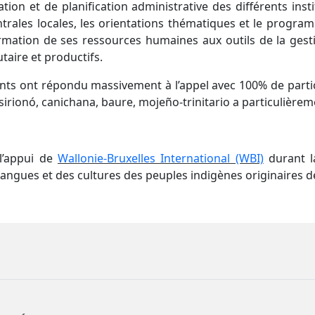
tion et de planification administrative des différents ins
centrales locales, les orientations thématiques et le progra
 formation de ses ressources humaines aux outils de la gest
aire et productifs.
ants ont répondu massivement à l’appel avec 100% de parti
rionó, canichana, baure, mojeño-trinitario a particulièreme
l’appui de
Wallonie-Bruxelles International (WBI)
durant l
angues et des cultures des peuples indigènes originaires de l